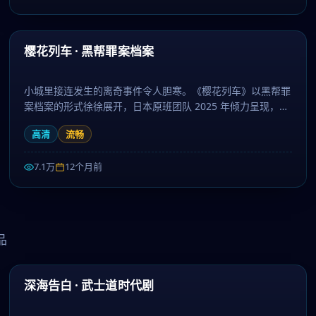
66:22
最新
樱花列车 · 黑帮罪案档案
小城里接连发生的离奇事件令人胆寒。《樱花列车》以黑帮罪
案档案的形式徐徐展开，日本原班团队 2025 年倾力呈现，围
绕亲情、信念与救赎层层推进，作为犯罪题材，剧情兼具张力
高清
流畅
与人文厚度。日剧大全提供高清完整版日本电视剧免费在线观
看。
7.1万
12个月前
品
66:48
热门
深海告白 · 武士道时代剧