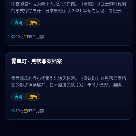
雨夜的告别成为两个人永远的遗憾。《寒霜》以武士道时代剧
的形式徐徐展开，日本原班团队 2021 年倾力呈现，围绕亲
情、信念与救赎层层推进，作为动漫题材，画面唯美、情感真
高清
流畅
挚动人。日剧大全提供高清完整版日本电视剧免费在线观看。
20万
59个月前
67:34
热门
雾岚町 · 黑帮罪案档案
案发现场的微小线索引出惊天秘密。《雾岚町》以黑帮罪案档
案的形式徐徐展开，日本原班团队 2021 年倾力呈现，围绕孤
独、陪伴与勇气层层推进，作为科幻题材，画面唯美、情感真
高清
流畅
挚动人。日剧大全提供高清完整版日本电视剧免费在线观看。
19万
57个月前