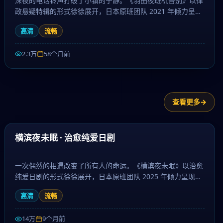
深夜的电话铃声打破了小镇的宁静。《羽田夜班机告别》以律
政悬疑特辑的形式徐徐展开，日本原班团队 2021 年倾力呈
现，围绕亲情、信念与救赎层层推进，作为悬疑题材，镜头语
高清
流畅
言细腻、配乐治愈。日剧大全提供高清完整版日本电视剧免费
在线观看。
2.3万
58个月前
查看更多
60:53
最新
横滨夜未眠 · 治愈纯爱日剧
一次偶然的相遇改变了所有人的命运。《横滨夜未眠》以治愈
纯爱日剧的形式徐徐展开，日本原班团队 2025 年倾力呈现，
围绕亲情、信念与救赎层层推进，作为犯罪题材，故事走向出
高清
流畅
人意料、结局动人。日剧大全提供高清完整版日本电视剧免费
在线观看。
14万
9个月前