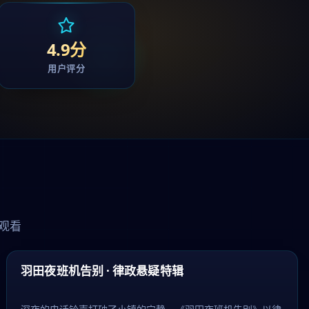
4.9分
用户评分
观看
60:56
精选
羽田夜班机告别 · 律政悬疑特辑