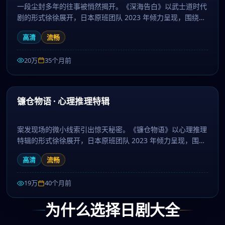
一段尘封多年的往事被悄然揭开。《深海告白》以武士道时代
剧的形式徐徐展开，日本原班团队 2023 年倾力呈现，围绕抉
择、命运与羁绊层层推进，作为冒险题材，人物刻画立体、台
高清
流畅
词余韵悠长。日剧大全提供高清完整版日本电视剧免费在线观
看。
20万
35个月前
46:59
热门
镰仓物语 · 心理推理特辑
案发现场的微小线索引出惊天秘密。《镰仓物语》以心理推理
特辑的形式徐徐展开，日本原班团队 2023 年倾力呈现，围绕
记忆、约定与守护层层推进，作为战争题材，剧情兼具张力与
高清
流畅
人文厚度。日剧大全提供高清完整版日本电视剧免费在线观
看。
19万
40个月前
为什么选择日剧大全