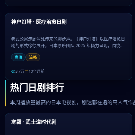
51:49
最新
神户灯塔 · 医疗治愈日剧
老式公寓走廊深处传来的脚步声。《神户灯塔》以医疗治愈日
剧的形式徐徐展开，日本原班团队 2025 年倾力呈现，围绕友
情、梦想与坚持层层推进，作为喜剧题材，节奏张弛有度、伏
高清
流畅
笔环环相扣。日剧大全提供高清完整版日本电视剧免费在线观
看。
3.7万
10个月前
热门日剧排行
本周播放量最高的日本电视剧，剧迷都在追的高人气作
99:35
热门
寒霜 · 武士道时代剧