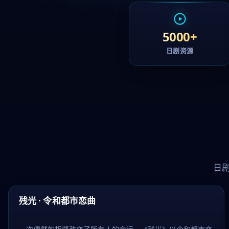
5000+
日剧资源
日
48:12
精选
残光 · 令和都市恋曲