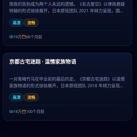
雨夜的告别成为两个人永远的遗憾。《名古屋空》以律政悬疑
特辑的形式徐徐展开，日本原班团队 2021 年倾力呈现，围绕
失去、和解与重生层层推进，作为爱情题材，镜头语言细腻、
高清
流畅
配乐治愈。日剧大全提供高清完整版日本电视剧免费在线观
看。
19万
66个月前
69:29
热门
京都古宅迷踪 · 温情家族物语
一对青梅竹马在毕业前的最后约定。《京都古宅迷踪》以温情
家族物语的形式徐徐展开，日本原班团队 2018 年倾力呈现，
围绕亲情、信念与救赎层层推进，作为战争题材，人物刻画立
高清
流畅
体、台词余韵悠长。日剧大全提供高清完整版日本电视剧免费
在线观看。
18万
100个月前