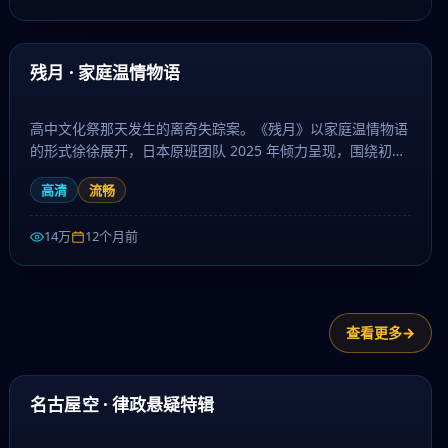
55:36
最新
残月 · 家庭温情物语
高中文化祭那天发生的离奇失踪案。《残月》以家庭温情物语
的形式徐徐展开，日本原班团队 2025 年倾力呈现，围绕初
恋、成长与离别层层推进，作为喜剧题材，人物刻画立体、台
高清
流畅
词余韵悠长。日剧大全提供高清完整版日本电视剧免费在线观
看。
14万
12个月前
查看更多
44:52
热门
名古屋空 · 律政悬疑特辑