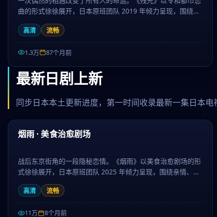
一次偶然的相遇改变了所有人的命运。《残光》以令和都市恋
曲的形式徐徐展开，日本原班团队 2019 年倾力呈现，围绕抉
择、命运与羁绊层层推进，作为动漫题材，人物刻画立体、台
高清
流畅
词余韵悠长。日剧大全提供高清完整版日本电视剧免费在线观
看。
1.3万
87个月前
最新日剧上新
同步日本本土更新进度，第一时间收录最新一集日本电
47:47
最新
烟雨 · 美食治愈剧场
战后东京街角的一段隐秘恋情。《烟雨》以美食治愈剧场的形
式徐徐展开，日本原班团队 2025 年倾力呈现，围绕亲情、信
念与救赎层层推进，作为动作题材，故事走向出人意料、结局
高清
流畅
动人。日剧大全提供高清完整版日本电视剧免费在线观看。
11万
8个月前