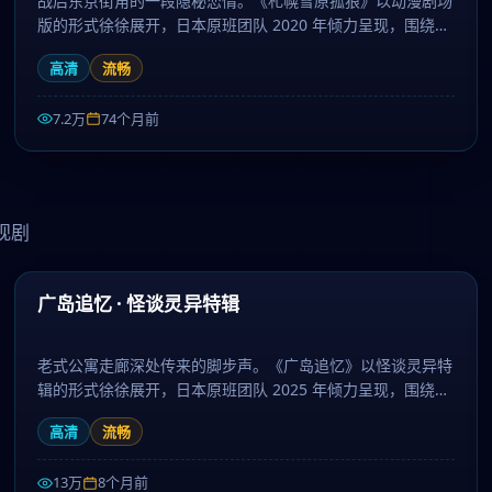
战后东京街角的一段隐秘恋情。《札幌雪原孤狼》以动漫剧场
版的形式徐徐展开，日本原班团队 2020 年倾力呈现，围绕友
情、梦想与坚持层层推进，作为爱情题材，节奏张弛有度、伏
高清
流畅
笔环环相扣。日剧大全提供高清完整版日本电视剧免费在线观
看。
7.2万
74个月前
视剧
62:10
最新
广岛追忆 · 怪谈灵异特辑
老式公寓走廊深处传来的脚步声。《广岛追忆》以怪谈灵异特
辑的形式徐徐展开，日本原班团队 2025 年倾力呈现，围绕复
仇、真相与放下层层推进，作为动作题材，节奏张弛有度、伏
高清
流畅
笔环环相扣。日剧大全提供高清完整版日本电视剧免费在线观
看。
13万
8个月前